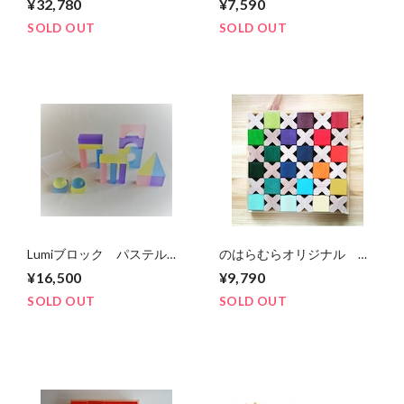
¥32,780
¥7,590
木セット
SOLD OUT
SOLD OUT
Lumiブロック パステルカ
のはらむらオリジナル グ
ラー
リムス社 虹の積木とX積
¥16,500
¥9,790
木セット 原色カラー
SOLD OUT
SOLD OUT