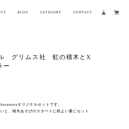
OUT
BLOG
CATEGORY
CONTACT
ル グリムス社 虹の積木とX
ラー
haramuraオリジナルセットです。
合いと、積木あそびのスタートに程よい量にセット