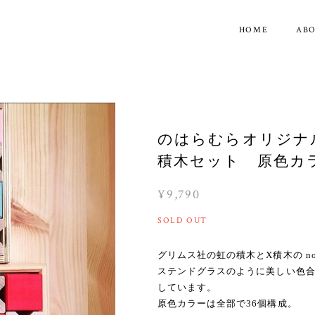
HOME
AB
のはらむらオリジナ
積木セット 原色カ
¥9,790
SOLD OUT
グリムス社の虹の積木とX積木の no
ステンドグラスのように美しい色
しています。
原色カラーは全部で36個構成。