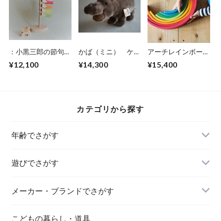
：小黒三郎の節句人
かば（ミニ） ケー
アーチレインボー
形 こいのぼり
セン社
大
¥12,100
¥14,300
¥15,400
カテゴリから探す
年齢でさがす
遊びでさがす
メーカー・ブランドでさがす
こどもの暮らし・道具