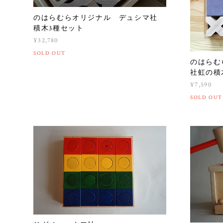
のはらむらオリジナル デュシマ社
積木3種セット
¥32,780
SOLD OUT
のはらむ
社虹の
¥7,590
SOLD OUT