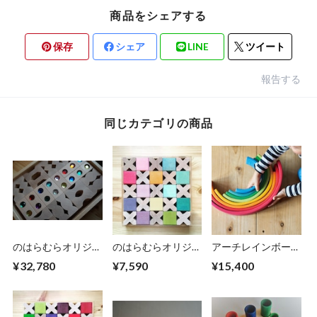
商品をシェアする
保存
シェア
LINE
ツイート
報告する
同じカテゴリの商品
のはらむらオリジナ
のはらむらオリジナ
アーチレインボー
ル デュシマ社 積
ルset グリムス社
大
¥32,780
¥7,590
¥15,400
木3種セット
虹の積木とX積木セ
ット