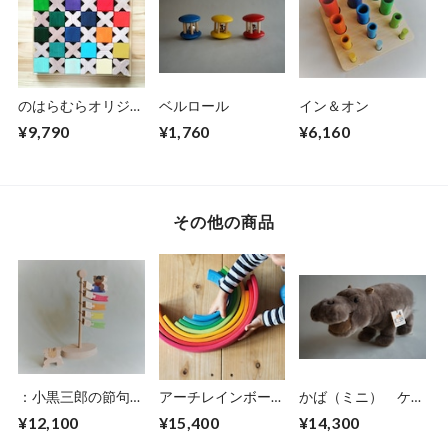
のはらむらオリジナ
ベルロール
イン＆オン
ル グリムス社 虹
¥9,790
¥1,760
¥6,160
の積木とX積木セッ
ト 原色カラー
その他の商品
：小黒三郎の節句人
アーチレインボー
かば（ミニ） ケー
形 こいのぼり
大
セン社
¥12,100
¥15,400
¥14,300