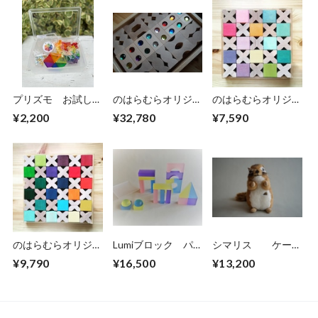
プリズモ お試し特
のはらむらオリジナ
のはらむらオリジナ
別セット
ル デュシマ社 積
ルset グリムス社
¥2,200
¥32,780
¥7,590
木3種セット
虹の積木とX積木セ
ット
のはらむらオリジナ
Lumiブロック パ
シマリス ケーセ
ル グリムス社 虹
ステルカラー
ン社
¥9,790
¥16,500
¥13,200
の積木とX積木セッ
ト 原色カラー