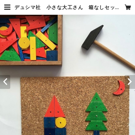
デュシマ社 小さな大工さん 箱なしセット | PLAY＋TOYS のはらむら