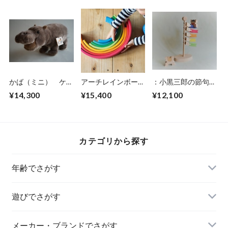
かば（ミニ） ケー
アーチレインボー
：小黒三郎の節句人
セン社
大
形 こいのぼり
¥14,300
¥15,400
¥12,100
カテゴリから探す
年齢でさがす
遊びでさがす
メーカー・ブランドでさがす