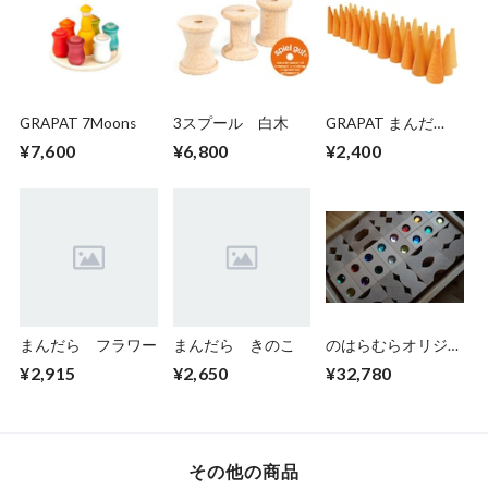
GRAPAT 7Moons
3スプール 白木
GRAPAT まんだ
ら オレンジコーン
¥7,600
¥6,800
¥2,400
まんだら フラワー
まんだら きのこ
のはらむらオリジナ
ル デュシマ社 積
¥2,915
¥2,650
¥32,780
木3種セット
その他の商品