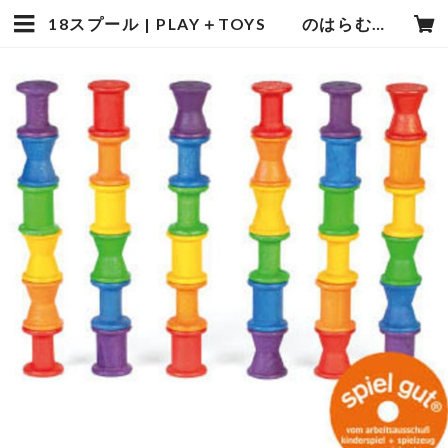
18スプール | PLAY＋TOYS のはらむら